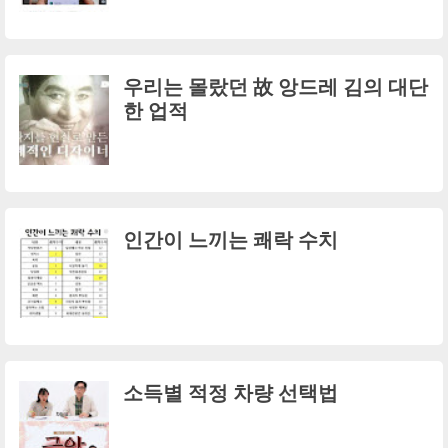
우리는 몰랐던 故 앙드레 김의 대단
한 업적
인간이 느끼는 쾌락 수치
소득별 적정 차량 선택법