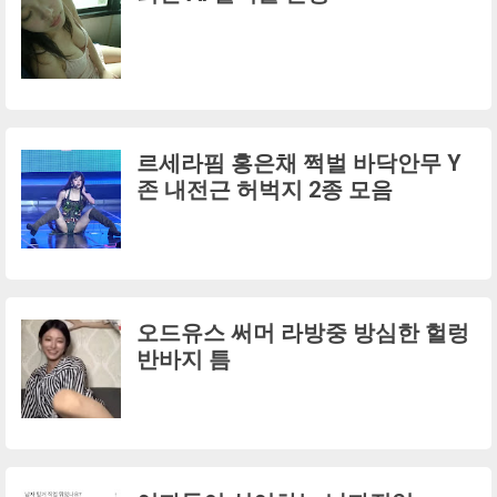
르세라핌 홍은채 쩍벌 바닥안무 Y
존 내전근 허벅지 2종 모음
오드유스 써머 라방중 방심한 헐렁
반바지 틈