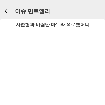
기본 콘텐츠로 건너뛰기
이슈 민트엘리
사촌형과 바람난 마누라 폭로했더니