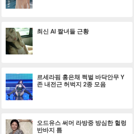
최신 AI 짤녀들 근황
르세라핌 홍은채 쩍벌 바닥안무 Y
존 내전근 허벅지 2종 모음
오드유스 써머 라방중 방심한 헐렁
반바지 틈