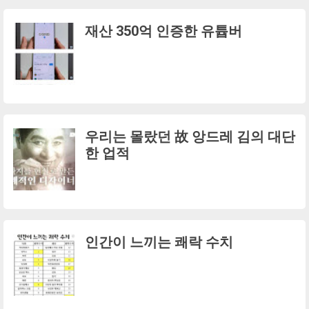
재산 350억 인증한 유튭버
우리는 몰랐던 故 앙드레 김의 대단
한 업적
인간이 느끼는 쾌락 수치