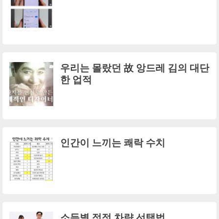
우리는 몰랐던 故 앙드레 김의 대단
한 업적
인간이 느끼는 쾌락 수치
소득별 적정 차량 선택법