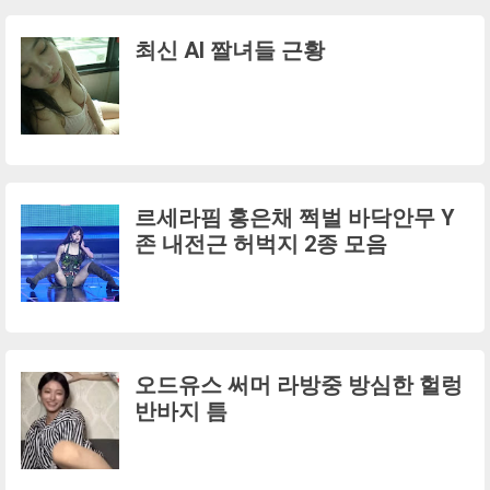
최신 AI 짤녀들 근황
르세라핌 홍은채 쩍벌 바닥안무 Y
존 내전근 허벅지 2종 모음
오드유스 써머 라방중 방심한 헐렁
반바지 틈