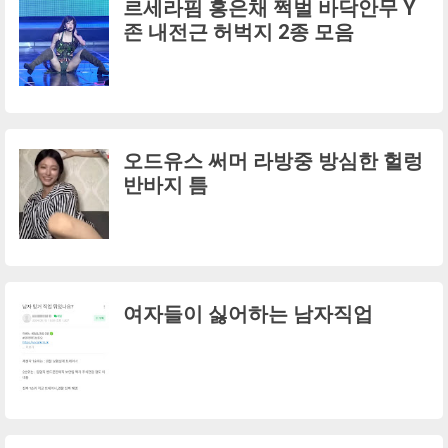
르세라핌 홍은채 쩍벌 바닥안무 Y
존 내전근 허벅지 2종 모음
오드유스 써머 라방중 방심한 헐렁
반바지 틈
여자들이 싫어하는 남자직업