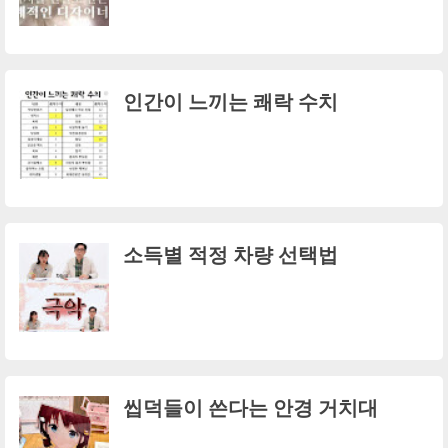
인간이 느끼는 쾌락 수치
소득별 적정 차량 선택법
씹덕들이 쓴다는 안경 거치대