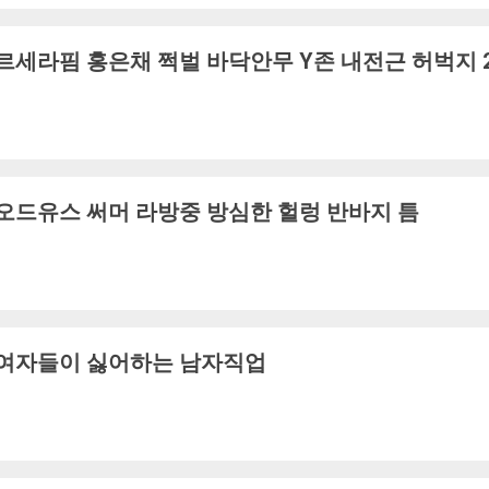
르세라핌 홍은채 쩍벌 바닥안무 Y존 내전근 허벅지 
오드유스 써머 라방중 방심한 헐렁 반바지 틈
여자들이 싫어하는 남자직업