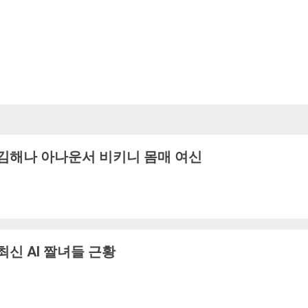
김해나 아나운서 비키니 몸매 여신
최신 AI 짤녀들 근황