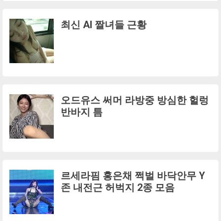
최신 AI 짤녀들 근황
오드유스 써머 라방중 방심한 헐렁
반바지 틈
르세라핌 홍은채 쩍벌 바닥안무 Y
존 내전근 허벅지 2종 모음