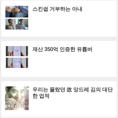
스킨쉽 거부하는 아내
재산 350억 인증한 유튭버
우리는 몰랐던 故 앙드레 김의 대단
한 업적