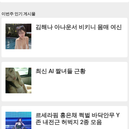
이번주 인기 게시물
김해나 아나운서 비키니 몸매 여신
최신 AI 짤녀들 근황
르세라핌 홍은채 쩍벌 바닥안무 Y
존 내전근 허벅지 2종 모음