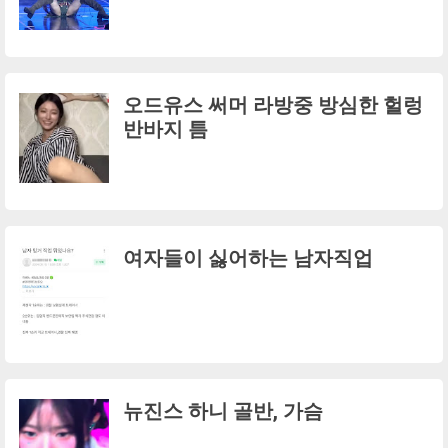
오드유스 써머 라방중 방심한 헐렁
반바지 틈
여자들이 싫어하는 남자직업
뉴진스 하니 골반, 가슴