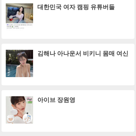
대한민국 여자 캠핑 유튜버들
김해나 아나운서 비키니 몸매 여신
아이브 장원영