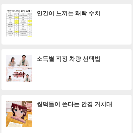
인간이 느끼는 쾌락 수치
소득별 적정 차량 선택법
씹덕들이 쓴다는 안경 거치대