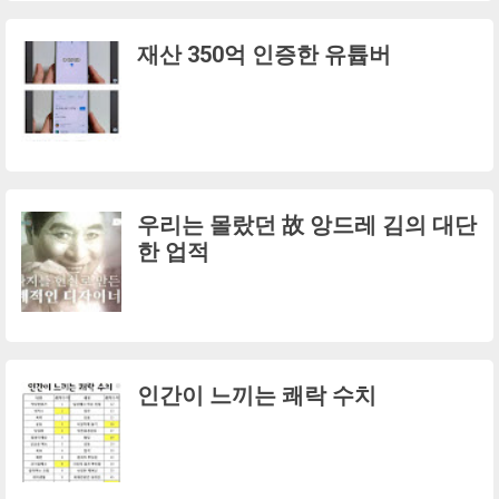
재산 350억 인증한 유튭버
우리는 몰랐던 故 앙드레 김의 대단
한 업적
인간이 느끼는 쾌락 수치