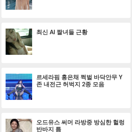
최신 AI 짤녀들 근황
르세라핌 홍은채 쩍벌 바닥안무 Y
존 내전근 허벅지 2종 모음
오드유스 써머 라방중 방심한 헐렁
반바지 틈