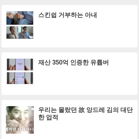
스킨쉽 거부하는 아내
재산 350억 인증한 유튭버
우리는 몰랐던 故 앙드레 김의 대단
한 업적