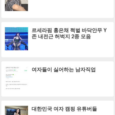
르세라핌 홍은채 쩍벌 바닥안무 Y
존 내전근 허벅지 2종 모음
여자들이 싫어하는 남자직업
대한민국 여자 캠핑 유튜버들