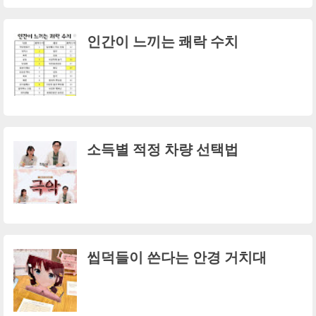
인간이 느끼는 쾌락 수치
소득별 적정 차량 선택법
씹덕들이 쓴다는 안경 거치대