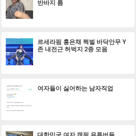
반바지 틈
르세라핌 홍은채 쩍벌 바닥안무 Y
존 내전근 허벅지 2종 모음
여자들이 싫어하는 남자직업
대한민국 여자 캠핑 유튜버들