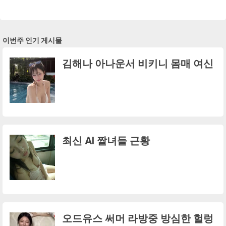
이번주 인기 게시물
김해나 아나운서 비키니 몸매 여신
최신 AI 짤녀들 근황
오드유스 써머 라방중 방심한 헐렁