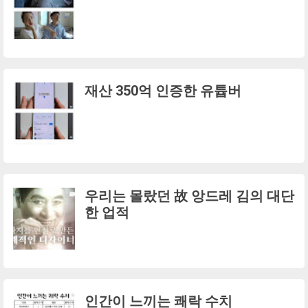
재산 350억 인증한 유튭버
우리는 몰랐던 故 앙드레 김의 대단
한 업적
인간이 느끼는 쾌락 수치