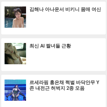
김해나 아나운서 비키니 몸매 여신
최신 AI 짤녀들 근황
르세라핌 홍은채 쩍벌 바닥안무 Y
존 내전근 허벅지 2종 모음