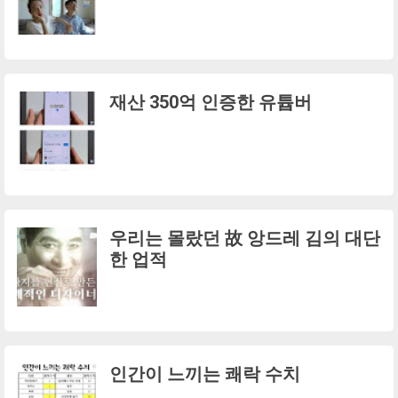
재산 350억 인증한 유튭버
우리는 몰랐던 故 앙드레 김의 대단
한 업적
인간이 느끼는 쾌락 수치