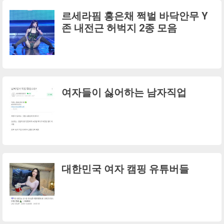
르세라핌 홍은채 쩍벌 바닥안무 Y
존 내전근 허벅지 2종 모음
여자들이 싫어하는 남자직업
대한민국 여자 캠핑 유튜버들