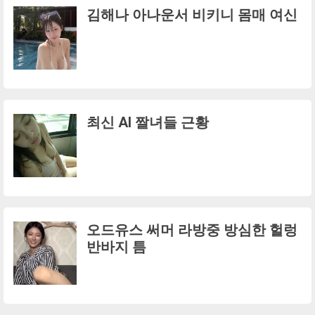
김해나 아나운서 비키니 몸매 여신
최신 AI 짤녀들 근황
오드유스 써머 라방중 방심한 헐렁
반바지 틈