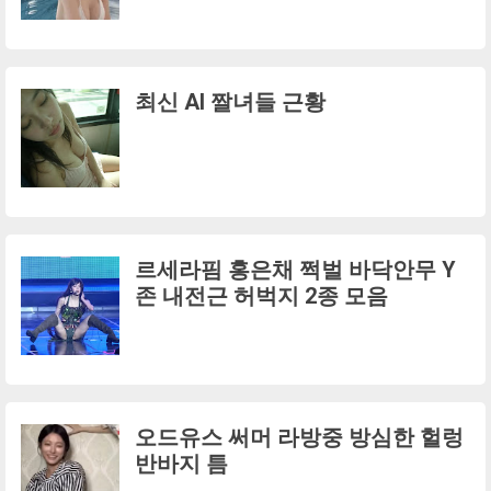
최신 AI 짤녀들 근황
르세라핌 홍은채 쩍벌 바닥안무 Y
존 내전근 허벅지 2종 모음
오드유스 써머 라방중 방심한 헐렁
반바지 틈