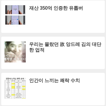
재산 350억 인증한 유튭버
우리는 몰랐던 故 앙드레 김의 대단
한 업적
인간이 느끼는 쾌락 수치