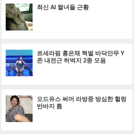
최신 AI 짤녀들 근황
르세라핌 홍은채 쩍벌 바닥안무 Y
존 내전근 허벅지 2종 모음
오드유스 써머 라방중 방심한 헐렁
반바지 틈