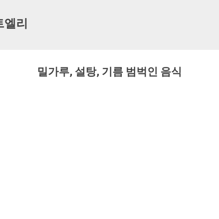
기본 콘텐츠로 건너뛰기
트엘리
밀가루, 설탕, 기름 범벅인 음식