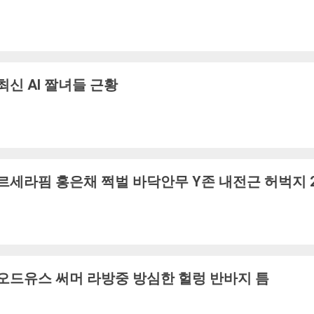
최신 AI 짤녀들 근황
르세라핌 홍은채 쩍벌 바닥안무 Y존 내전근 허벅지 
오드유스 써머 라방중 방심한 헐렁 반바지 틈