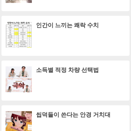
인간이 느끼는 쾌락 수치
소득별 적정 차량 선택법
씹덕들이 쓴다는 안경 거치대