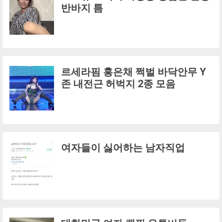
반바지 틈
르세라핌 홍은채 쩍벌 바닥안무 Y
존 내전근 허벅지 2종 모음
여자들이 싫어하는 남자직업