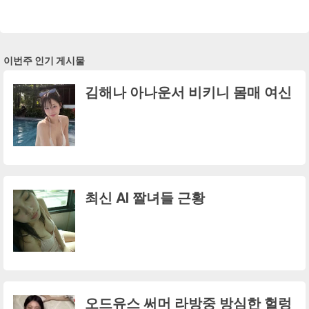
이번주 인기 게시물
김해나 아나운서 비키니 몸매 여신
최신 AI 짤녀들 근황
오드유스 써머 라방중 방심한 헐렁