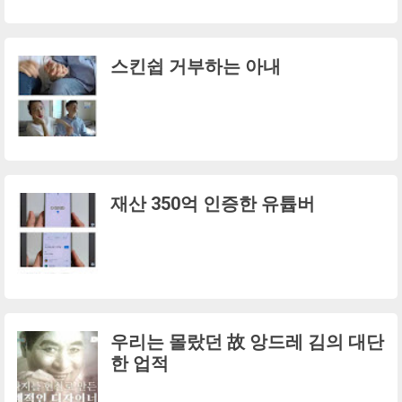
스킨쉽 거부하는 아내
재산 350억 인증한 유튭버
우리는 몰랐던 故 앙드레 김의 대단
한 업적