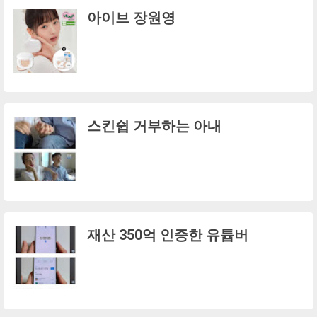
아이브 장원영
스킨쉽 거부하는 아내
재산 350억 인증한 유튭버