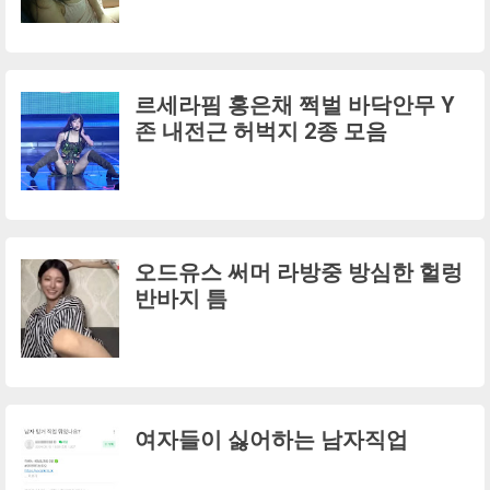
르세라핌 홍은채 쩍벌 바닥안무 Y
존 내전근 허벅지 2종 모음
오드유스 써머 라방중 방심한 헐렁
반바지 틈
여자들이 싫어하는 남자직업