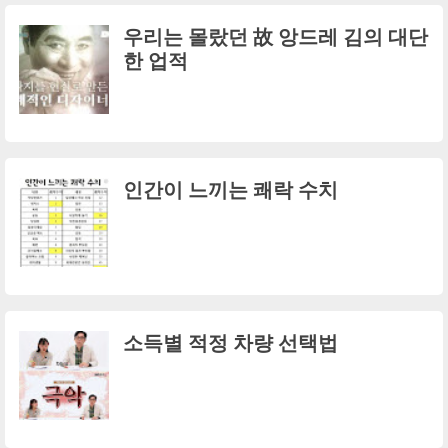
우리는 몰랐던 故 앙드레 김의 대단
한 업적
인간이 느끼는 쾌락 수치
소득별 적정 차량 선택법