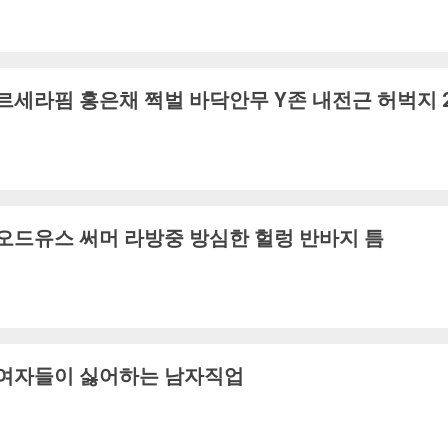
르세라핌 홍은채 쩍벌 바닥안무 Y존 내전근 허벅지 
오드유스 써머 라방중 방심한 헐렁 반바지 틈
여자들이 싫어하는 남자직업