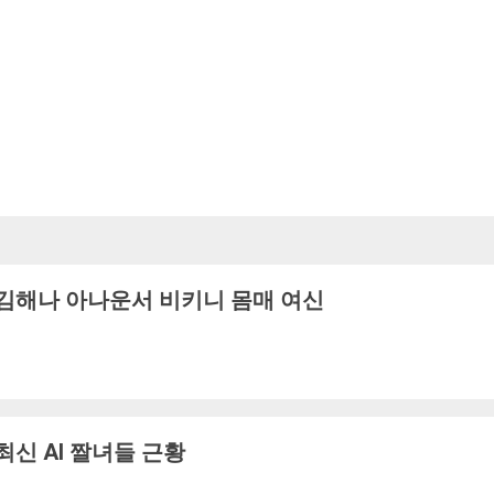
김해나 아나운서 비키니 몸매 여신
최신 AI 짤녀들 근황