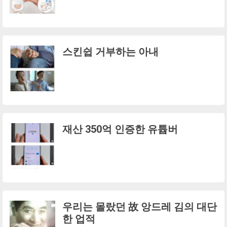
스킨쉽 거부하는 아내
재산 350억 인증한 유튭버
우리는 몰랐던 故 앙드레 김의 대단
한 업적