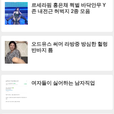
르세라핌 홍은채 쩍벌 바닥안무 Y
존 내전근 허벅지 2종 모음
오드유스 써머 라방중 방심한 헐렁
반바지 틈
여자들이 싫어하는 남자직업