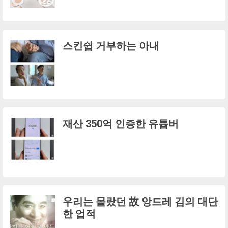
스킨쉽 거부하는 아내
재산 350억 인증한 유튭버
우리는 몰랐던 故 앙드레 김의 대단
한 업적