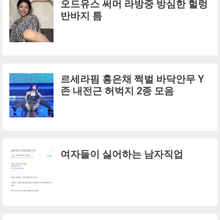
오드유스 써머 라방중 방심한 헐렁
반바지 틈
르세라핌 홍은채 쩍벌 바닥안무 Y
존 내전근 허벅지 2종 모음
여자들이 싫어하는 남자직업