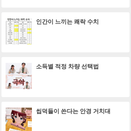
인간이 느끼는 쾌락 수치
소득별 적정 차량 선택법
씹덕들이 쓴다는 안경 거치대