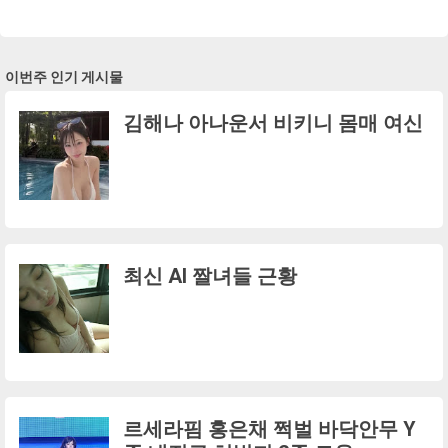
이번주 인기 게시물
김해나 아나운서 비키니 몸매 여신
최신 AI 짤녀들 근황
르세라핌 홍은채 쩍벌 바닥안무 Y