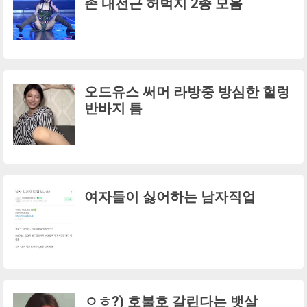
존 내전근 허벅지 2종 모음
오드유스 써머 라방중 방심한 헐렁
반바지 틈
여자들이 싫어하는 남자직업
ㅇㅎ?) 호불호 갈린다는 뱃살