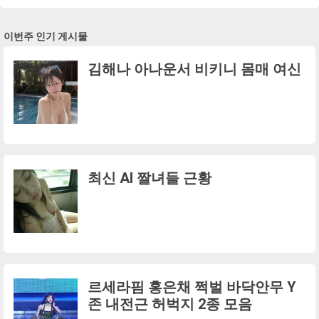
이번주 인기 게시물
김해나 아나운서 비키니 몸매 여신
최신 AI 짤녀들 근황
르세라핌 홍은채 쩍벌 바닥안무 Y
존 내전근 허벅지 2종 모음