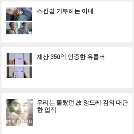
스킨쉽 거부하는 아내
재산 350억 인증한 유튭버
우리는 몰랐던 故 앙드레 김의 대단
한 업적