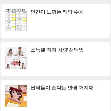
인간이 느끼는 쾌락 수치
소득별 적정 차량 선택법
씹덕들이 쓴다는 안경 거치대