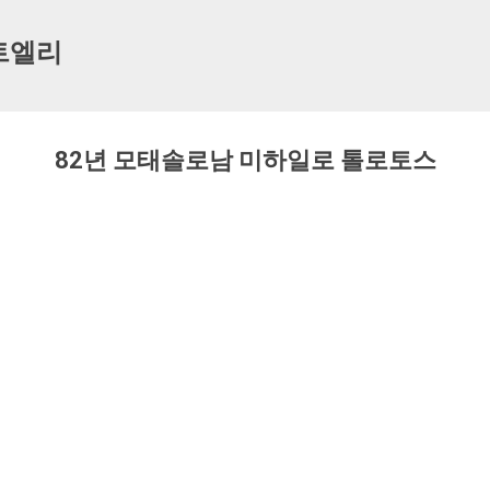
기본 콘텐츠로 건너뛰기
트엘리
82년 모태솔로남 미하일로 톨로토스