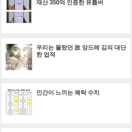
재산 350억 인증한 유튭버
우리는 몰랐던 故 앙드레 김의 대단
한 업적
인간이 느끼는 쾌락 수치