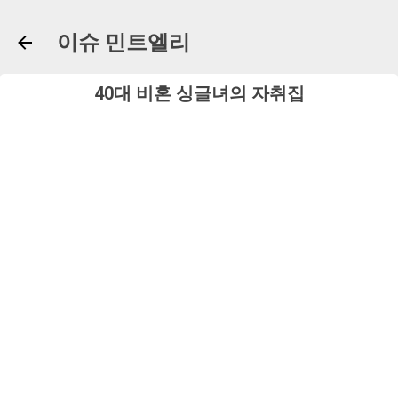
기본 콘텐츠로 건너뛰기
이슈 민트엘리
40대 비혼 싱글녀의 자취집