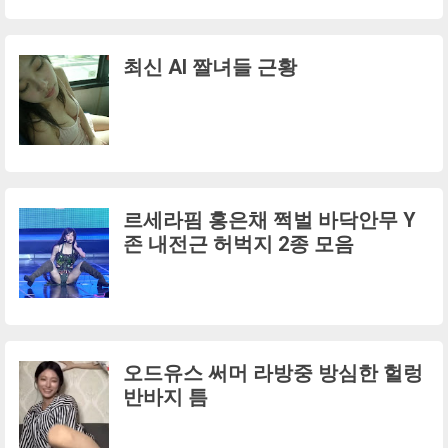
최신 AI 짤녀들 근황
르세라핌 홍은채 쩍벌 바닥안무 Y
존 내전근 허벅지 2종 모음
오드유스 써머 라방중 방심한 헐렁
반바지 틈