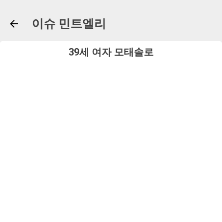
기본 콘텐츠로 건너뛰기
이슈 민트엘리
39세 여자 모태솔로