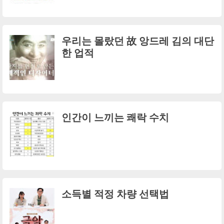
우리는 몰랐던 故 앙드레 김의 대단
한 업적
인간이 느끼는 쾌락 수치
소득별 적정 차량 선택법