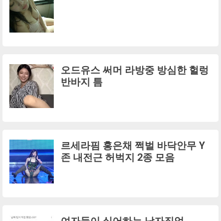
오드유스 써머 라방중 방심한 헐렁
반바지 틈
르세라핌 홍은채 쩍벌 바닥안무 Y
존 내전근 허벅지 2종 모음
여자들이 싫어하는 남자직업