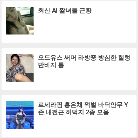
최신 AI 짤녀들 근황
오드유스 써머 라방중 방심한 헐렁
반바지 틈
르세라핌 홍은채 쩍벌 바닥안무 Y
존 내전근 허벅지 2종 모음