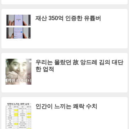
재산 350억 인증한 유튭버
우리는 몰랐던 故 앙드레 김의 대단
한 업적
인간이 느끼는 쾌락 수치