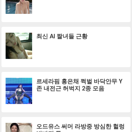
최신 AI 짤녀들 근황
르세라핌 홍은채 쩍벌 바닥안무 Y
존 내전근 허벅지 2종 모음
오드유스 써머 라방중 방심한 헐렁