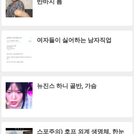
반바지 틈
여자들이 싫어하는 남자직업
뉴진스 하니 골반, 가슴
스포주의) 호프 외계 생명체, 한눈