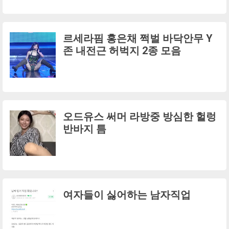
르세라핌 홍은채 쩍벌 바닥안무 Y
존 내전근 허벅지 2종 모음
오드유스 써머 라방중 방심한 헐렁
반바지 틈
여자들이 싫어하는 남자직업