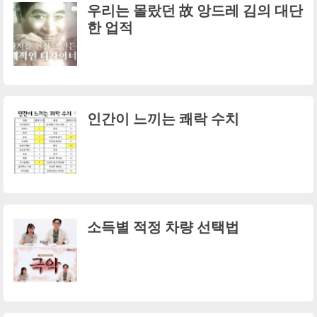
우리는 몰랐던 故 앙드레 김의 대단
한 업적
인간이 느끼는 쾌락 수치
소득별 적정 차량 선택법