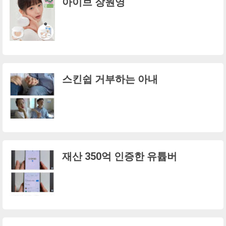
아이브 장원영
스킨쉽 거부하는 아내
재산 350억 인증한 유튭버