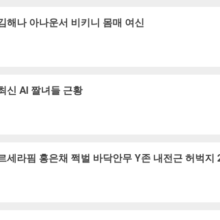
김해나 아나운서 비키니 몸매 여신
최신 AI 짤녀들 근황
르세라핌 홍은채 쩍벌 바닥안무 Y존 내전근 허벅지 