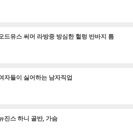
오드유스 써머 라방중 방심한 헐렁 반바지 틈
여자들이 싫어하는 남자직업
뉴진스 하니 골반, 가슴