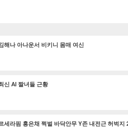
김해나 아나운서 비키니 몸매 여신
최신 AI 짤녀들 근황
르세라핌 홍은채 쩍벌 바닥안무 Y존 내전근 허벅지 