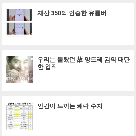
재산 350억 인증한 유튭버
우리는 몰랐던 故 앙드레 김의 대단
한 업적
인간이 느끼는 쾌락 수치