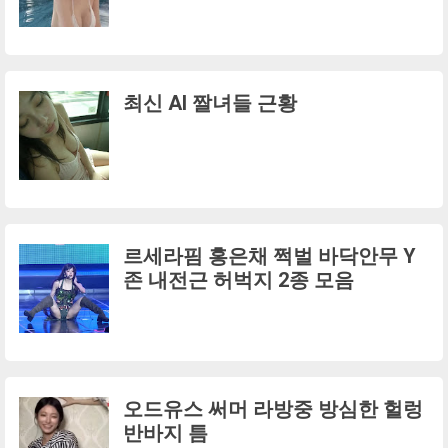
최신 AI 짤녀들 근황
르세라핌 홍은채 쩍벌 바닥안무 Y
존 내전근 허벅지 2종 모음
오드유스 써머 라방중 방심한 헐렁
반바지 틈