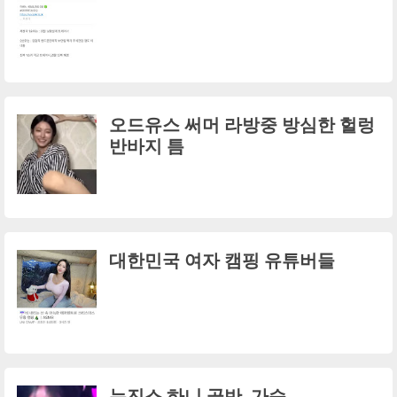
오드유스 써머 라방중 방심한 헐렁
반바지 틈
대한민국 여자 캠핑 유튜버들
뉴진스 하니 골반, 가슴