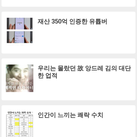
재산 350억 인증한 유튭버
우리는 몰랐던 故 앙드레 김의 대단
한 업적
인간이 느끼는 쾌락 수치