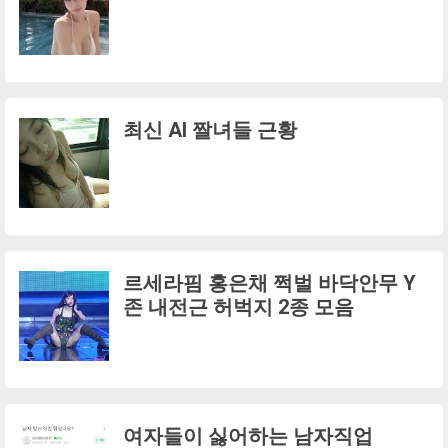
최신 AI 짤녀들 근황
르세라핌 홍은채 쩍벌 바닥안무 Y
존 내전근 허벅지 2종 모음
여자들이 싫어하는 남자직업