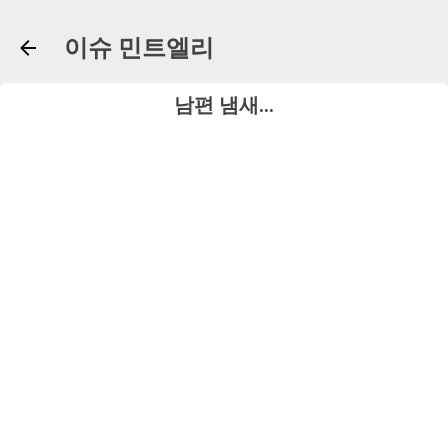
기본 콘텐츠로 건너뛰기
이슈 민트엘리
남편 냄새...