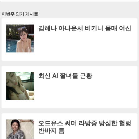
이번주 인기 게시물
김해나 아나운서 비키니 몸매 여신
최신 AI 짤녀들 근황
오드유스 써머 라방중 방심한 헐렁
반바지 틈