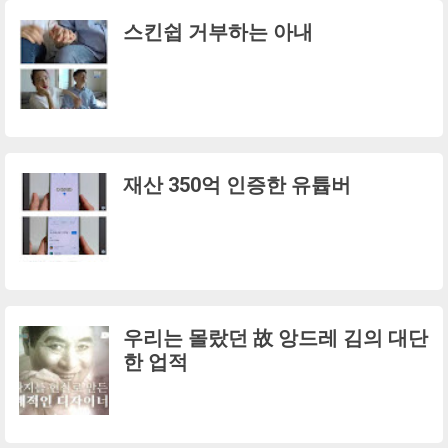
스킨쉽 거부하는 아내
재산 350억 인증한 유튭버
우리는 몰랐던 故 앙드레 김의 대단
한 업적