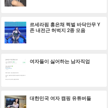
르세라핌 홍은채 쩍벌 바닥안무 Y
존 내전근 허벅지 2종 모음
여자들이 싫어하는 남자직업
대한민국 여자 캠핑 유튜버들