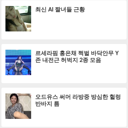
최신 AI 짤녀들 근황
르세라핌 홍은채 쩍벌 바닥안무 Y
존 내전근 허벅지 2종 모음
오드유스 써머 라방중 방심한 헐렁
반바지 틈