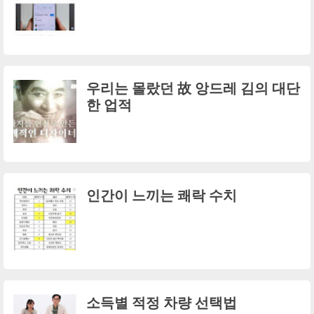
우리는 몰랐던 故 앙드레 김의 대단
한 업적
인간이 느끼는 쾌락 수치
소득별 적정 차량 선택법