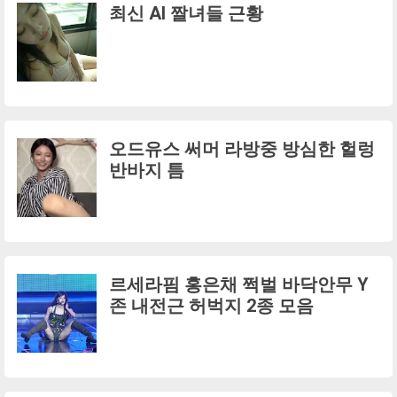
최신 AI 짤녀들 근황
오드유스 써머 라방중 방심한 헐렁
반바지 틈
르세라핌 홍은채 쩍벌 바닥안무 Y
존 내전근 허벅지 2종 모음