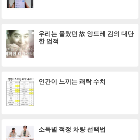
우리는 몰랐던 故 앙드레 김의 대단
한 업적
인간이 느끼는 쾌락 수치
소득별 적정 차량 선택법