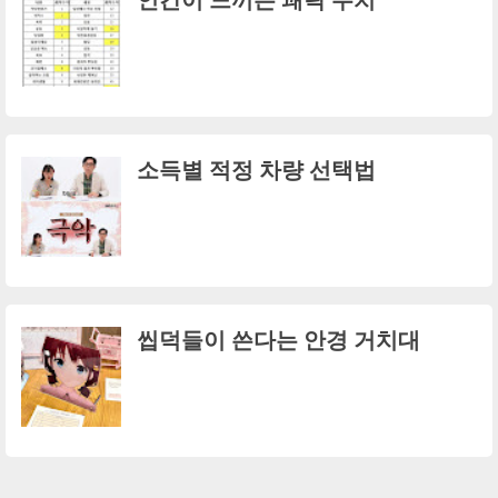
인간이 느끼는 쾌락 수치
소득별 적정 차량 선택법
씹덕들이 쓴다는 안경 거치대