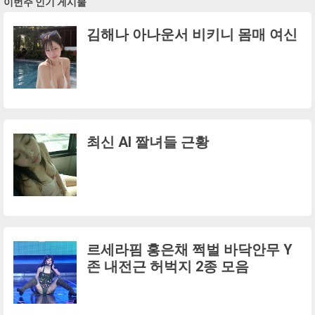
이번주 인기 게시물
김해나 아나운서 비키니 몸매 여신
최신 AI 짤녀들 근황
르세라핌 홍은채 쩍벌 바닥안무 Y
존 내전근 허벅지 2종 모음