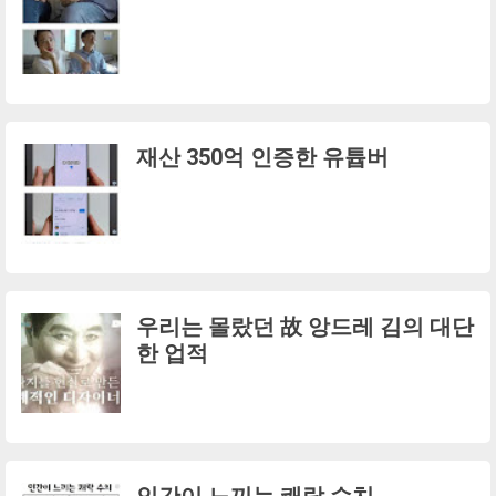
재산 350억 인증한 유튭버
우리는 몰랐던 故 앙드레 김의 대단
한 업적