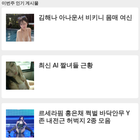
이번주 인기 게시물
김해나 아나운서 비키니 몸매 여신
최신 AI 짤녀들 근황
르세라핌 홍은채 쩍벌 바닥안무 Y
존 내전근 허벅지 2종 모음