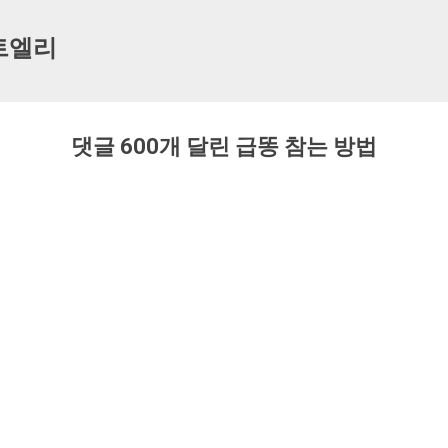
기본 콘텐츠로 건너뛰기
트엘리
댓글 600개 달린 급똥 참는 방법