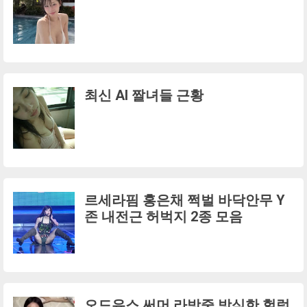
최신 AI 짤녀들 근황
르세라핌 홍은채 쩍벌 바닥안무 Y
존 내전근 허벅지 2종 모음
오드유스 써머 라방중 방심한 헐렁