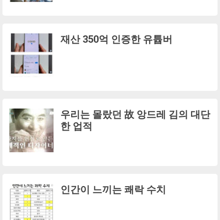
재산 350억 인증한 유튭버
우리는 몰랐던 故 앙드레 김의 대단
한 업적
인간이 느끼는 쾌락 수치