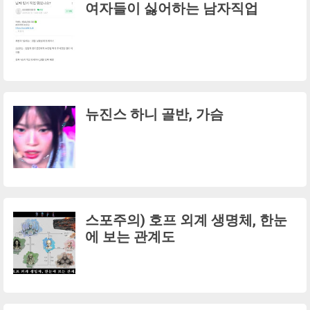
여자들이 싫어하는 남자직업
뉴진스 하니 골반, 가슴
스포주의) 호프 외계 생명체, 한눈
에 보는 관계도