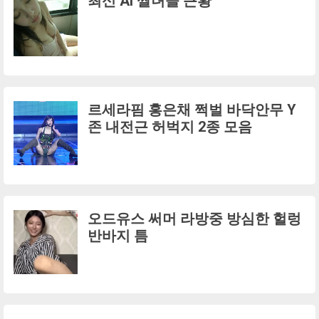
최신 AI 짤녀들 근황
르세라핌 홍은채 쩍벌 바닥안무 Y
존 내전근 허벅지 2종 모음
오드유스 써머 라방중 방심한 헐렁
반바지 틈